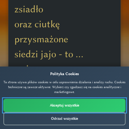
zsiadło
oraz ciutkę
przysmażone
siedzi jajo - to ...
sadzone.
Polityka Cookies
Ta strona używa plików cookies w celu usprawnienia działania i analizy ruchu. Cookies
techniczne są zawsze aktywne. Wybierz czy zgadzasz się na cookies analityczne i
marketingowe.
Pobierz plik w formacie pdf
Akceptuj wszystkie
Odrzuć wszystkie
Prawo autorskie 2026 | All rights reserved | Stworzone przez
natanet.pl